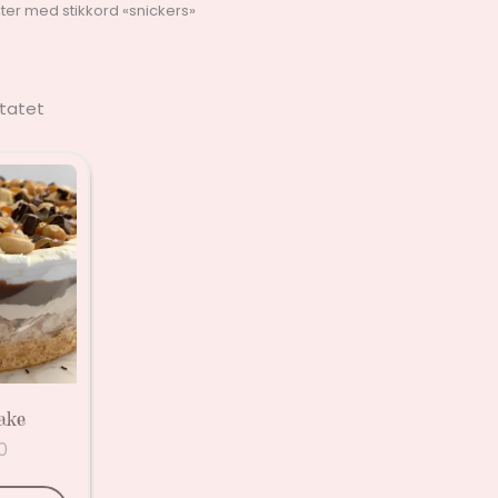
ter med stikkord «snickers»
ltatet
ake
0