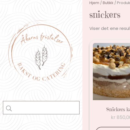
Skip
Hjem
/
Butikk
/ Produk
to
snickers
content
Viser det ene resu
Snickers k
kr
850,0