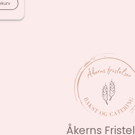
ekurv
Åkerns Friste