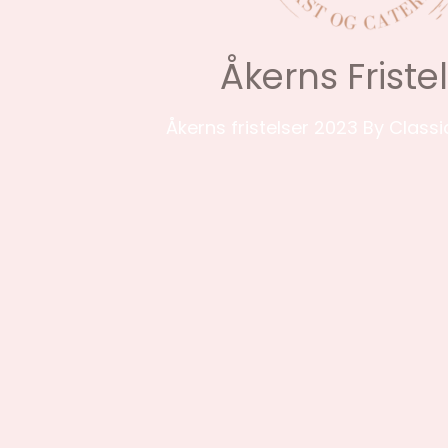
Åkerns Friste
Åkerns fristelser 2023
By Classi