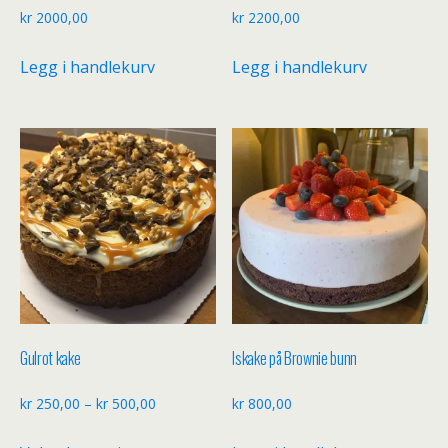
kr
2000,00
kr
2200,00
Legg i handlekurv
Legg i handlekurv
Gulrot kake
Iskake på Brownie bunn
Prisområde:
kr
250,00
–
kr
500,00
kr
800,00
kr 250,00
Dette