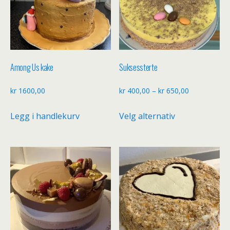
Among Us kake
Suksessterte
Prisområde:
kr
1600,00
kr
400,00
–
kr
650,00
kr 400,00
Dette
Legg i handlekurv
Velg alternativ
til
produktet
kr 650,00
har
flere
varianter.
Alternativene
kan
velges
på
produktsiden