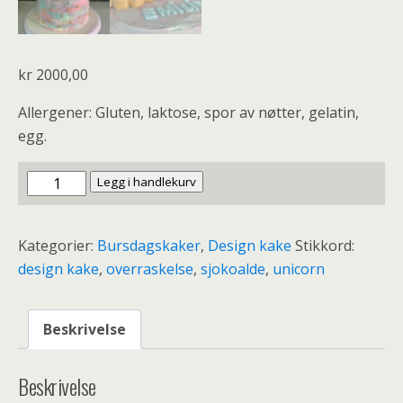
kr
2000,00
Allergener: Gluten, laktose, spor av nøtter, gelatin,
egg.
Enhjørningskake
Legg i handlekurv
antall
Kategorier:
Bursdagskaker
,
Design kake
Stikkord:
design kake
,
overraskelse
,
sjokoalde
,
unicorn
Beskrivelse
Beskrivelse